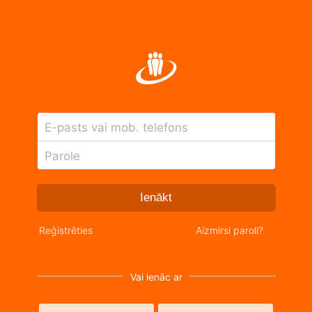
E-pasts vai mob. telefons
Parole
Ienākt
Reģistrēties
Aizmirsi paroli?
Vai ienāc ar