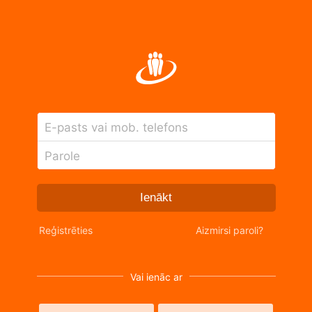
E-pasts vai mob. telefons
Parole
Ienākt
Reģistrēties
Aizmirsi paroli?
Vai ienāc ar