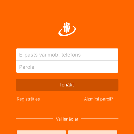
E-pasts vai mob. telefons
Parole
Ienākt
Reģistrēties
Aizmirsi paroli?
Vai ienāc ar