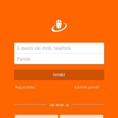
E-pasts vai mob. telefons
Parole
Ienākt
Reģistrēties
Aizmirsi paroli?
Vai ienāc ar