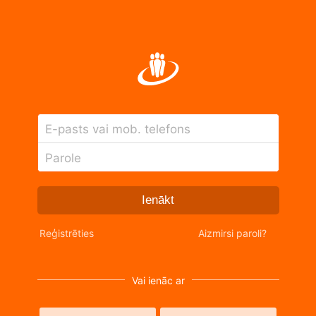
E-pasts vai mob. telefons
Parole
Ienākt
Reģistrēties
Aizmirsi paroli?
Vai ienāc ar