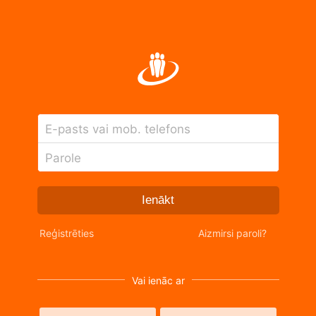
E-pasts vai mob. telefons
Parole
Ienākt
Reģistrēties
Aizmirsi paroli?
Vai ienāc ar