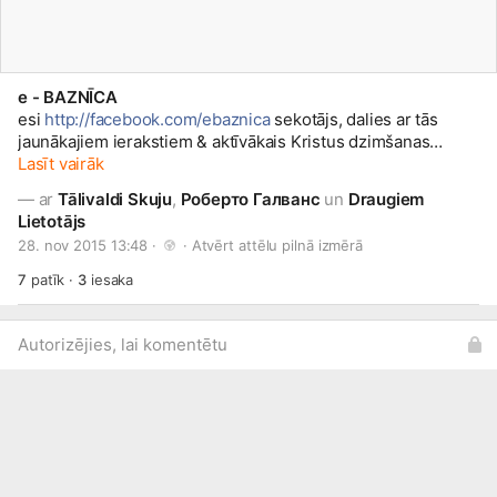
e - BAZNĪCA
esi
http://facebook.com/ebaznica
sekotājs, dalies ar tās
jaunākajiem ierakstiem & aktīvākais Kristus dzimšanas
Lasīt vairāk
#grāmatas
#bezmaksas
—
ar
Tālivaldi Skuju
,
Роберто Галванс
un
Draugiem
Lietotājs
28. nov 2015 13:48 · 
 · 
Atvērt attēlu pilnā izmērā
7
patīk
·
3
iesaka
Autorizējies, lai komentētu