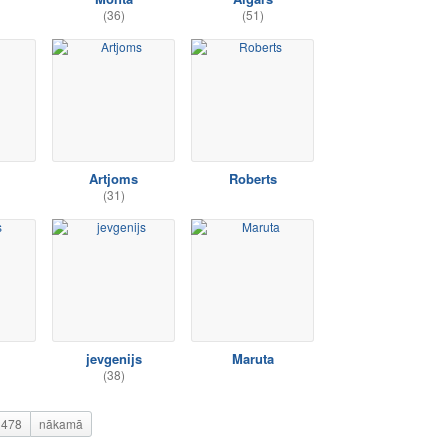
(36)
(51)
Artjoms
Roberts
(31)
jevgenijs
Maruta
(38)
478
nākamā