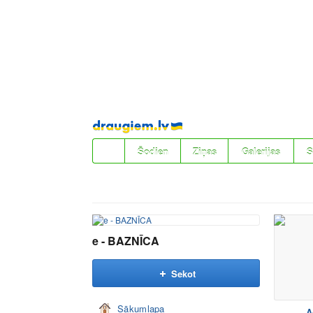
Pāriet
uz
saturu
Šodien
Ziņas
Galerijas
S
e - BAZNĪCA
Sekot
Sākumlapa
A