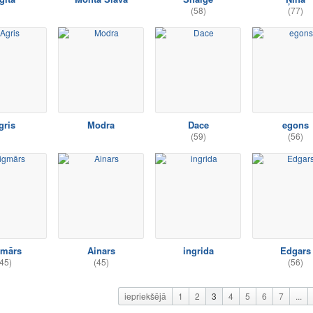
(58)
(77)
gris
Modra
Dace
egons
(59)
(56)
gmārs
Ainars
ingrida
Edgars
45)
(45)
(56)
iepriekšējā
1
2
3
4
5
6
7
...