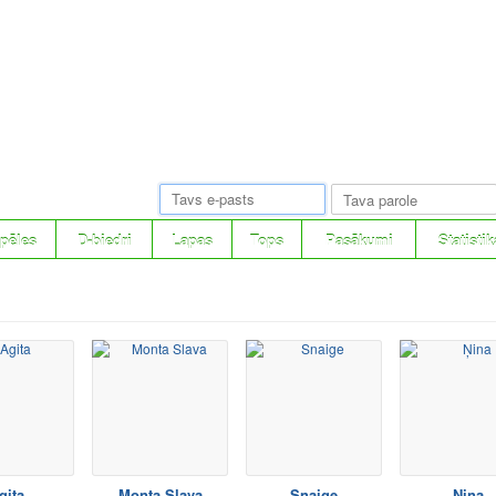
pēles
D-biedri
Lapas
Tops
Pasākumi
Statistik
gita
Monta Slava
Snaige
Ņina