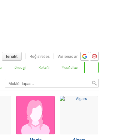
Ienākt
Reģistrēties
Vai ienāc ar
a
Draugi
Raksti
Vēstules
Monta
Aigars