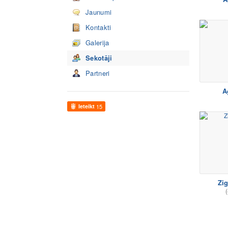
Jaunumi
Kontakti
Galerija
Sekotāji
Partneri
A
Ieteikt
15
Zi
(