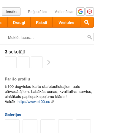
Ienākt
Reģistrēties
Vai ienāc ar
a
Draugi
Raksti
Vēstules
3
sekotāji
Par šo profilu
E100 degvielas karte starptautiskajiem auto
pārvadātājiem. Labākās cenas, kvalitatīvs serviss,
plašākais papildpakalpojumu klāsts!
Vairāk-
http://www.e100.eu
Galerijas