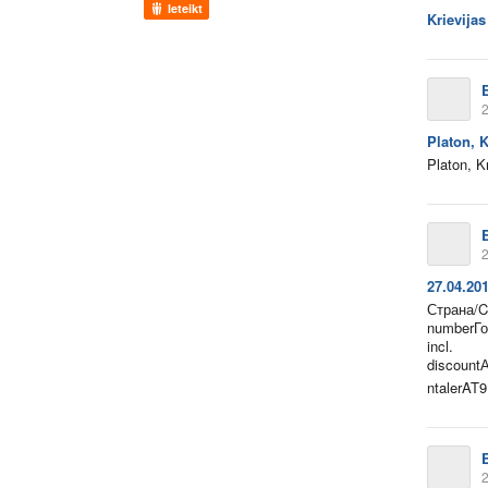
Ieteikt
Krievijas
2
Platon, 
Platon, K
2
27.04.20
Страна/C
numberГо
incl.
discount
ntalerAT9
2