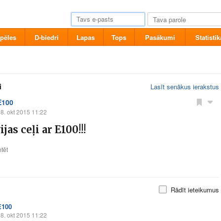
pēles
D-biedri
Lapas
Tops
Pasākumi
Statistik
i
Lasīt senākus ierakstus
E100
8. okt 2015 11:22
jas ceļi ar E100!!!
tēt
Rādīt ieteikumus
E100
8. okt 2015 11:22