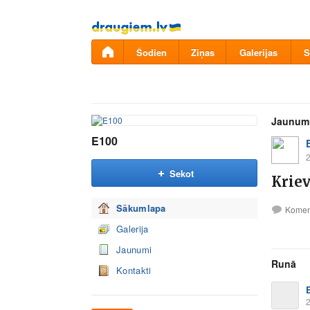
Pāriet
uz
saturu
Šodien
Ziņas
Galerijas
S
Jaunum
E100
2
Sekot
Krievi
Sākumlapa
Komen
Galerija
Jaunumi
Runā
Kontakti
2