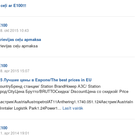
 ceļi ar E100!!!
E100
8. okt 2015 10:43
Krievijas ceļu apmaksa
rievijas ceļu apmaksa
E100
8. apr 2015 15:07
15 Лучшие цены в Европе/The best prices in EU
ountryБренд станции/ Station BrandНомер АЗС/ Station
род/CityЦена Брутто/BRUTTOСкидка/ DiscountЦена со скидкой/ Price
Австрия/AustriaAustropetrolAT11Anthering1.1740.051.124Австрия/AustriaIn
Inntaler Logistik Park1.24Power1...
Lasīt vairāk
E100
1. apr 2014 19:01