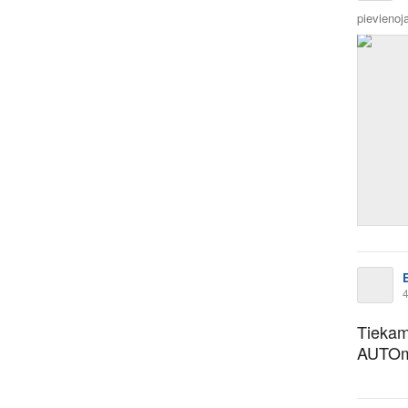
pievienoja
4
Tiekam
AUTOme