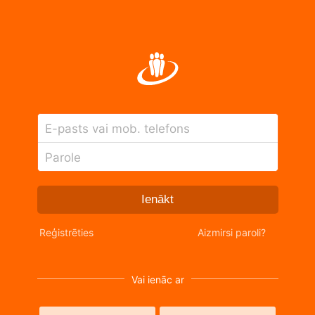
E-pasts vai mob. telefons
Parole
Ienākt
Reģistrēties
Aizmirsi paroli?
Vai ienāc ar