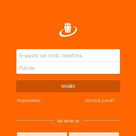
E-pasts vai mob. telefons
Parole
Ienākt
Reģistrēties
Aizmirsi paroli?
Vai ienāc ar