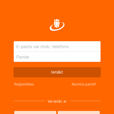
E-pasts vai mob. telefons
Parole
Ienākt
Reģistrēties
Aizmirsi paroli?
Vai ienāc ar