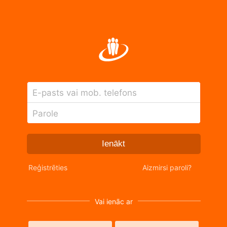
E-pasts vai mob. telefons
Parole
Ienākt
Reģistrēties
Aizmirsi paroli?
Vai ienāc ar