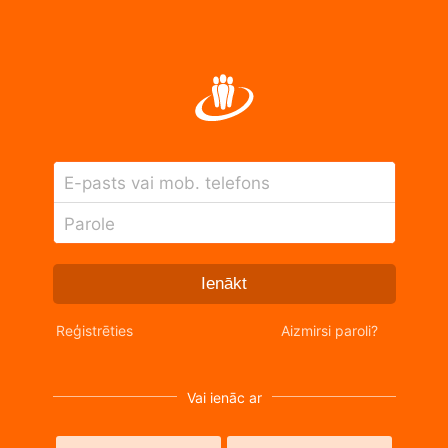
E-pasts vai mob. telefons
Parole
Ienākt
Reģistrēties
Aizmirsi paroli?
Vai ienāc ar