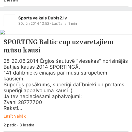
2
iesaka
Sporta veikals Dubls2.lv
30. jūn 2014 13:52
· Lasīšanai
1
min
SPORTING Baltic cup uzvaretājiem
mūsu kausi
28-29.06.2014 Ērgļos šautuvē "viesakas" norisinājās 
Batijas kauss 2014 SPORTINGĀ.

141 dalībnieks cīnājās par mūsu sarūpētiem 
kausiem.

Superīgs pasākums, superīgi dalībnieki un protams 
superīgi apbalvojuma kausi :) 

Ja tev nepieciešami apbalvojumi:

Zvani 28777700

Raksti...
Lasīt vairāk
2
patīk
·
3
iesaka