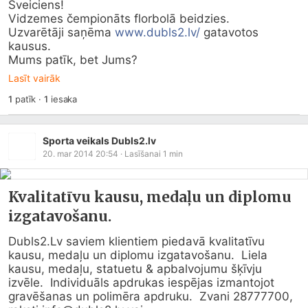
Sveiciens!

Vidzemes čempionāts florbolā beidzies.

Uzvarētāji saņēma 
www.dubls2.lv/
 gatavotos 
kausus.

Mums patīk, bet Jums?
Lasīt vairāk
1
patīk
·
1
iesaka
Sporta veikals Dubls2.lv
20. mar 2014 20:54
· Lasīšanai
1
min
Kvalitatīvu kausu, medaļu un diplomu
izgatavošanu.
Dubls2.Lv
 saviem klientiem piedavā kvalitatīvu 
kausu, medaļu un diplomu izgatavošanu.  Liela 
kausu, medaļu, statuetu & apbalvojumu šķīvju 
izvēle.  Individuāls apdrukas iespējas izmantojot 
gravēšanas un polimēra apdruku.  Zvani 28777700, 