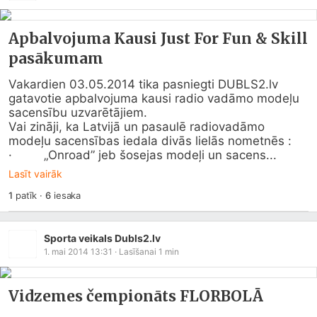
Apbalvojuma Kausi Just For Fun & Skill
pasākumam
Vakardien 03.05.2014 tika pasniegti 
DUBLS2.lv
gatavotie apbalvojuma kausi radio vadāmo modeļu 
sacensību uzvarētājiem.

Vai zināji, ka Latvijā un pasaulē radiovadāmo 
modeļu sacensības iedala divās lielās nometnēs :

·         „Onroad” jeb šosejas modeļi un sacens...
Lasīt vairāk
1
patīk
·
6
iesaka
Sporta veikals Dubls2.lv
1. mai 2014 13:31
· Lasīšanai
1
min
Vidzemes čempionāts FLORBOLĀ