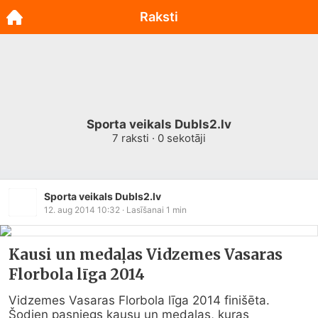
Raksti
Sporta veikals Dubls2.lv
7
raksti ·
0
sekotāji
Sporta veikals Dubls2.lv
12. aug 2014 10:32
· Lasīšanai
1
min
Kausi un medaļas Vidzemes Vasaras
Florbola līga 2014
Vidzemes Vasaras Florbola līga 2014 finišēta.  
Šodien pasniegs kausu un medaļas, kuras 