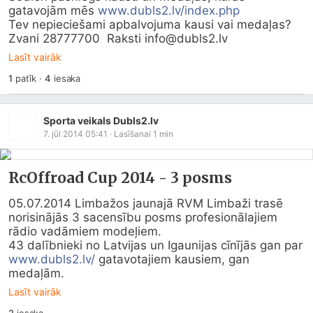
gatavojām mēs 
www.dubls2.lv/index.php
Tev nepieciešami apbalvojuma kausi vai medaļas?

Zvani 28777700  Raksti info@
dubls2.lv
Lasīt vairāk
1
patīk
·
4
iesaka
Sporta veikals Dubls2.lv
7. jūl 2014 05:41
· Lasīšanai
1
min
RcOffroad Cup 2014 - 3 posms
05.07.2014 Limbažos jaunajā RVM Limbaži trasē 
norisinājās 3 sacensību posms profesionālajiem 
rādio vadāmiem modeļiem.

43 dalībnieki no Latvijas un Igaunijas cīnījās gan par 
www.dubls2.lv/
 gatavotajiem kausiem, gan 
medaļām.
Lasīt vairāk