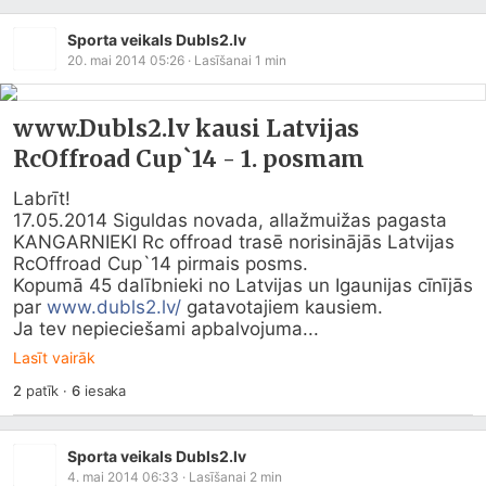
Sporta veikals Dubls2.lv
20. mai 2014 05:26
· Lasīšanai
1
min
www.Dubls2.lv kausi Latvijas
RcOffroad Cup`14 - 1. posmam
Labrīt!

17.05.2014 Siguldas novada, allažmuižas pagasta 
KANGARNIEKI Rc offroad trasē norisinājās Latvijas 
RcOffroad Cup`14 pirmais posms.

Kopumā 45 dalībnieki no Latvijas un Igaunijas cīnījās 
par 
www.dubls2.lv/
 gatavotajiem kausiem.

Ja tev nepieciešami apbalvojuma...
Lasīt vairāk
2
patīk
·
6
iesaka
Sporta veikals Dubls2.lv
4. mai 2014 06:33
· Lasīšanai
2
min