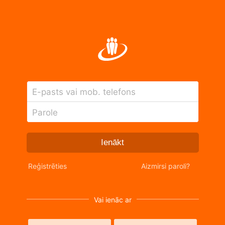
E-pasts vai mob. telefons
Parole
Ienākt
Reģistrēties
Aizmirsi paroli?
Vai ienāc ar