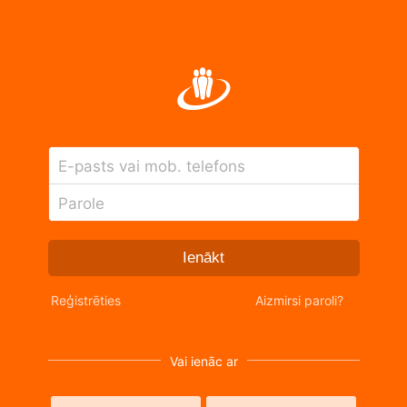
E-pasts vai mob. telefons
Parole
Ienākt
Reģistrēties
Aizmirsi paroli?
Vai ienāc ar