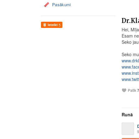
Pasākumi
Dr.Kl
Ieteikt
5
Hei, Mīļ
Esam ne t
Seko jau
Seko mum
www.drkl
www.fac
www.ins
www.twit
Patīk
Runā
9