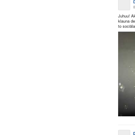
8
Juhuu! Ak
klauna de
to sociāla