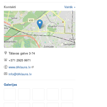
Kontakti
Vairāk »
Tālavas gatve 3-74
+371 2925 9971
www.drklauns.lv
info@drklauns.lv
Galerijas