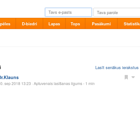
pēles
D-biedri
Lapas
Tops
Pasākumi
Statistik
i
Lasīt senākus ierakstus
Dr.Klauns
0. sep 2018 13:23
· Aptuvenais lasīšanas ilgums - 1 min