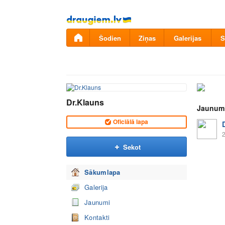
Pāriet
uz
saturu
Šodien
Ziņas
Galerijas
S
Dr.Klauns
Jaunum
Oficiālā lapa
2
Sekot
Sākumlapa
Galerija
Jaunumi
Kontakti