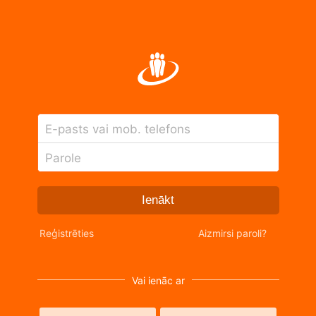
E-pasts vai mob. telefons
Parole
Ienākt
Reģistrēties
Aizmirsi paroli?
Vai ienāc ar