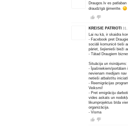
Draugos.lv
es patlaban m
draudzīgā ģimenīte.
KREISIE PATRIOTI
31.
Lai nu kā, ir skaidra kor
- Facebook pret Draugie
sociāli komunicē tieši a
pāriet, šejienieši bieži
- Tātad Draugiem biznesa
Situācija un risinājums:
- Īpašniekiem/portālam i
nevienam medijam nav tā
netieši atbalstītu inici
- Reemigrācijas program
Veiksmi!
- Pret emigrāciju darb
vides askats un nodokļu
likumprojektus bīda vie
organizācija.
- Visma