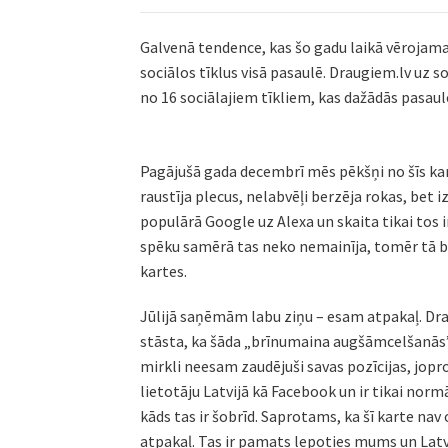
Galvenā tendence, kas šo gadu laikā vērojama
sociālos tīklus visā pasaulē. Draugiem.lv uz s
no 16 sociālajiem tīkliem, kas dažādās pasaule
Pagājušā gada decembrī mēs pēkšņi no šīs kart
raustīja plecus, nelabvēļi berzēja rokas, bet i
populārā Google uz Alexa un skaita tikai tos 
spēku samērā tas neko nemainīja, tomēr tā bi
kartes.
Jūlijā saņēmām labu ziņu – esam atpakaļ. Dra
stāsta, ka šāda „brīnumaina augšāmcelšanās” 
mirkli neesam zaudējuši savas pozīcijas, jopro
lietotāju Latvijā kā Facebook un ir tikai nor
kāds tas ir šobrīd. Saprotams, ka šī karte nav
atpakaļ. Tas ir pamats lepoties mums un Latvi