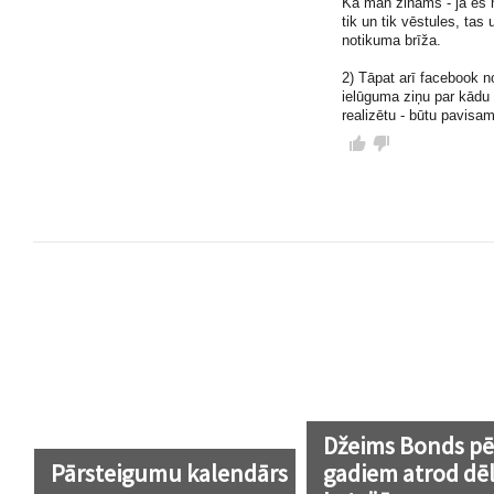
Kā man zināms - ja es n
tik un tik vēstules, tas
notikuma brīža.
2) Tāpat arī facebook n
ielūguma ziņu par kādu 
realizētu - būtu pavisam
Džeims Bonds pē
Pārsteigumu kalendārs
gadiem atrod dē