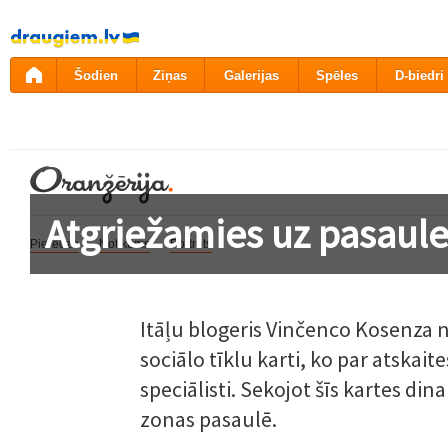
Pāriet
uz
saturu
Šodien
Ziņas
Galerijas
Spēles
D-biedri
Atgriežamies uz pasaule
Pieredze
Notikums
Portrets
Itāļu blogeris Vinčenco Kosenza n
sociālo tīklu karti, ko par atskai
speciālisti. Sekojot šīs kartes din
zonas pasaulē.