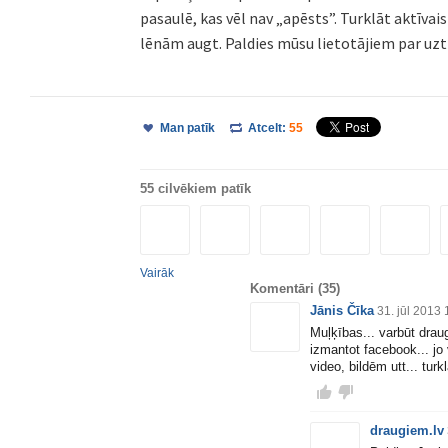
pasaulē, kas vēl nav „apēsts”. Turklāt aktīva
lēnām augt. Paldies mūsu lietotājiem par uzti
Man patīk
Atcelt:
55
55 cilvēkiem patīk
Vairāk
Komentāri
(35)
Jānis Čīka
31. jūl 2013 
Muļķības... varbūt drau
izmantot facebook... jo v
video, bildēm utt... tur
draugiem.lv