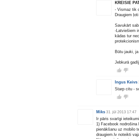
KREISIE PA
- Vismaz tik 
Draugiem ļoti
Savukārt sabi
-Latviešiem i
kādas tur neci
protekcionis
Būtu jauki, ja
Jebkurā gadīj
Ingus Keivs
Starp citu - 
Miks
31. jūl 2013 17:47
Ir pāris svarīgi ieteiku
1) Facebook nodrošina k
pienākšanu uz mobilo te
draugiem.lv
noteikti vaja