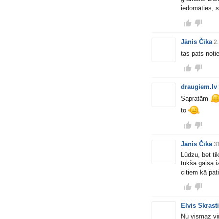
iedomāties, s
Jānis Čīka
2
tas pats noti
draugiem.lv
Sapratām
to
Jānis Čīka
31
Lūdzu, bet ti
tukša gaisa i
citiem kā pati
Elvis Skrast
Nu vismaz viņ