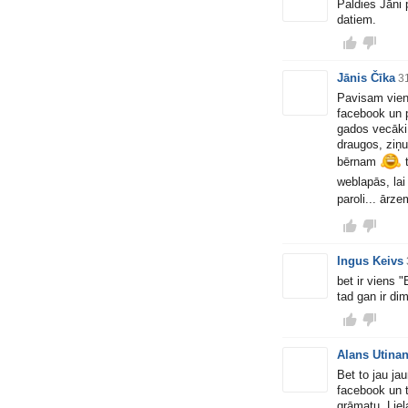
Paldies Jāni 
datiem.
Jānis Čīka
31
Pavisam vienk
facebook un p
gados vecāki 
draugos, ziņu
bērnam
t
weblapās, lai
paroli... ārz
Ingus Keivs
bet ir viens 
tad gan ir di
Alans Utina
Bet to jau ja
facebook un tw
grāmatu. Liel