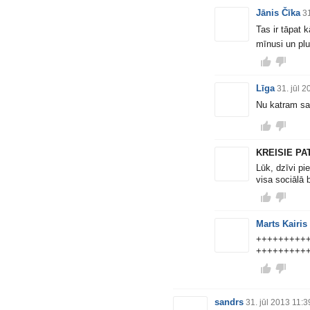
Jānis Čīka
31
Tas ir tāpat k
mīnusi un plu
Līga
31. jūl 
Nu katram sa
KREISIE PA
Lūk, dzīvi pi
visa sociālā 
Marts Kairis
+++++++++
+++++++++
sandrs
31. jūl 2013 11:3