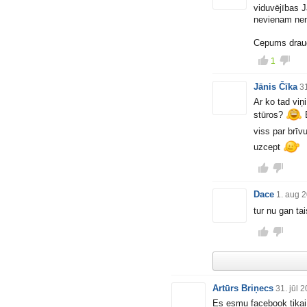
viduvējības J
nevienam nen
Cepums draugi
1
Jānis Čīka
31
Ar ko tad viņ
stūros?
B
viss par brīv
uzcept
Dace
1. aug 
tur nu gan ta
Artūrs Briņecs
31. jūl 
Es esmu facebook tikai