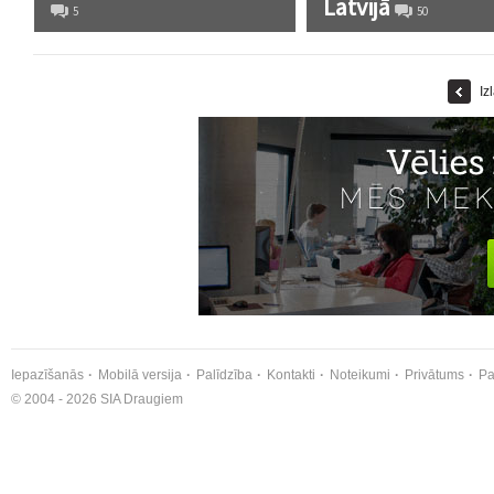
Latvijā
5
50
Iz
Iepazīšanās
Mobilā versija
Palīdzība
Kontakti
Noteikumi
Privātums
Pa
© 2004 - 2026 SIA Draugiem