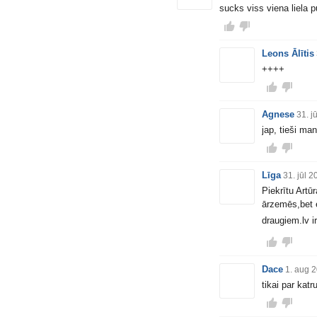
sucks viss viena liela p
Leons Ālītis
++++
Agnese
31. j
jap, tieši m
Līga
31. jūl 
Piekrītu Artū
ārzemēs,bet e
draugiem.lv
i
Dace
1. aug 
tikai par kat