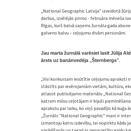
„National Geographic Latvija” izveidotā žūrija,
darbus, izvēlējās pirmo - februāra mēneša la
Rīgas, kurš balvā saņems žurnāla gada abon
galveno balvu – ceļojumu divām personām.
Jau marta žurnālā varēsiet lasīt Jūlija A
ārsts uz banānvedēja „Šternbergs”.
„Visi konkursam iesūtītie ceļojumu apraksti ir 
stāstīts par ievērojamām vietām, kultūru, ekon
atlasot publicējamo materiālu „National Geogr
katram mūsu ceļotājam ir bijuši pieminēšanas 
aprakstu par laiku, ko viņš pavadījis kā kuģa 
„Žurnāls "National Geographic" mani ir intere
izmantoju katru izdevību, lai nopirktu kādu j
parādīšanās un tagad ar nepacietību gaidu k