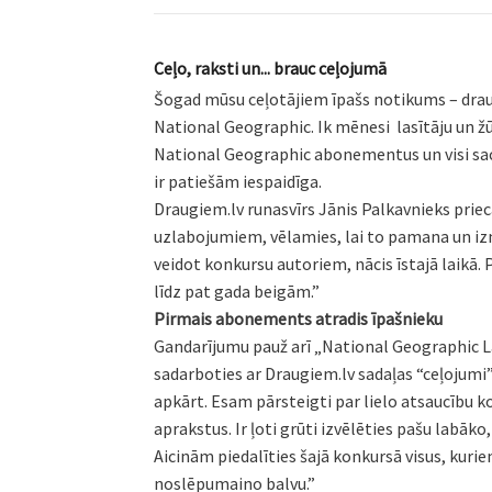
Ceļo, raksti un... brauc ceļojumā
Šogad mūsu ceļotājiem īpašs notikums – drau
National Geographic. Ik mēnesi lasītāju un žū
National Geographic abonementus un visi sacen
ir patiešām iespaidīga.
Draugiem.lv runasvīrs Jānis Palkavnieks prie
uzlabojumiem, vēlamies, lai to pamana un iz
veidot konkursu autoriem, nācis īstajā laikā
līdz pat gada beigām.”
Pirmais abonements atradis īpašnieku
Gandarījumu pauž arī „National Geographic Lat
sadarboties ar Draugiem.lv sadaļas “ceļojumi”
apkārt. Esam pārsteigti par lielo atsaucību k
aprakstus. Ir ļoti grūti izvēlēties pašu labāko,
Aicinām piedalīties šajā konkursā visus, kuri
noslēpumaino balvu.”