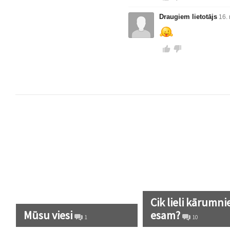
Draugiem lietotājs
16.
Cik lieli kārumni
Mūsu viesi
esam?
1
10