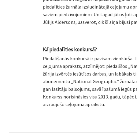
piedalīties žurnāla izsludinātajā ceļojumu ap
saviem piedzīvojumiem. Un tagad jūtos ļoti apm
Jūlijs Aldersons, uzsverot, cik šī ziņa bijusi
Kā piedalīties konkursā?
Piedalīšanās konkursā ir pavisam vienkārša- 
ceļojuma apraksts, atzīmējot: piedalīšos „N
žūrija izvērtēs iesūtītos darbus, un labākai
abonementu „National Geographic” žurnālam l
gan lasītāju balsojums, savā īpašumā iegūs 
Konkurss norisināsies visu 2013. gadu, tāpēc 
aizraujošo ceļojuma aprakstu.