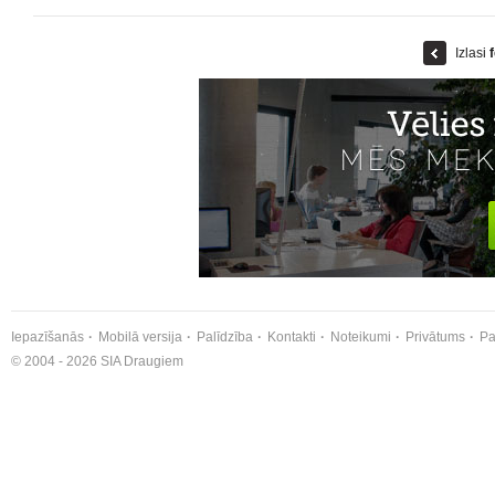
Izlasi
Iepazīšanās
Mobilā versija
Palīdzība
Kontakti
Noteikumi
Privātums
Pa
© 2004 - 2026 SIA Draugiem