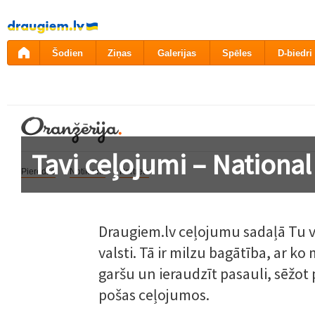
Pāriet
uz
saturu
Šodien
Ziņas
Galerijas
Spēles
D-biedri
Tavi ceļojumi – Nationa
Pieredze
Notikums
Portrets
Draugiem.lv ceļojumu sadaļā Tu v
valsti. Tā ir milzu bagātība, ar ko
garšu un ieraudzīt pasauli, sēžot p
pošas ceļojumos.