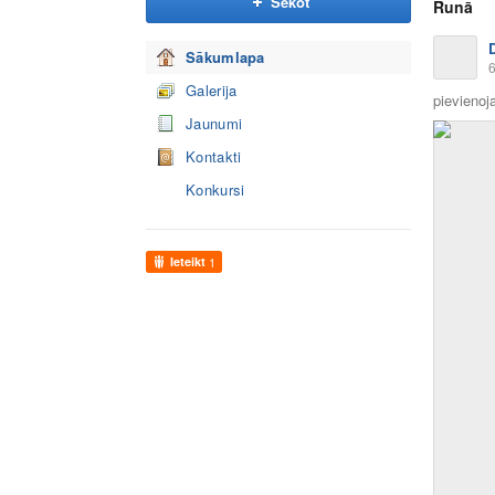
Sekot
Runā
Sākumlapa
6
Galerija
pievienoja
Jaunumi
Kontakti
Konkursi
Ieteikt
1