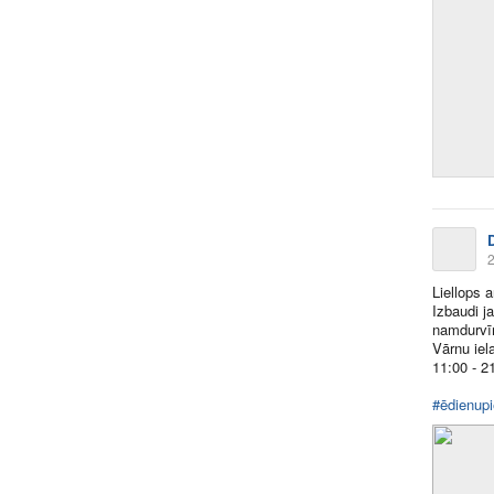
2
Liellops 
Izbaudi j
namdurvī
Vārnu iel
11:00 - 2
#ēdienup