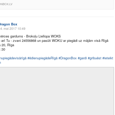
NBOX.LV
Dragon Box
4. mai 2017 10:49
mērces gardums - Brokoļu Liellopa WOKS
o arī Tu - zvani 24556868 un pasūti WOKU ar piegādi uz mājām visā Rīgā
a 20, Rīga
1:30
nupiegādevisārīgā
#ēdienupiegādeRīgā
#DragonBox
#gardi
#gribuēst
#ieteikt
m