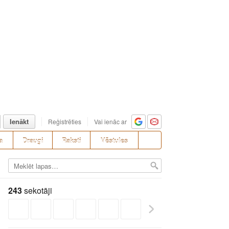
Ienākt
Reģistrēties
Vai ienāc ar
a
Draugi
Raksti
Vēstules
243
sekotāji