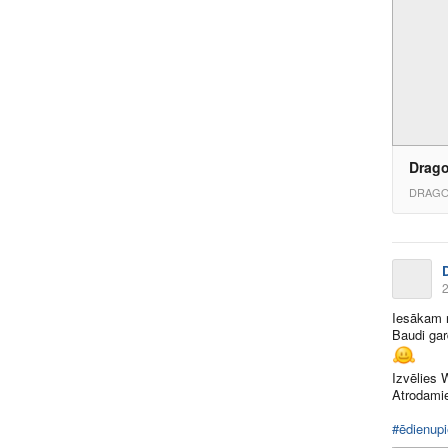
Drago
DRAGO
2
Iesākam n
Baudi ga
Izvēlies
Atrodamie
#ēdienup