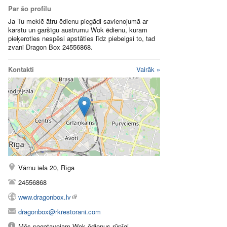
Par šo profilu
Ja Tu meklē ātru ēdienu piegādi savienojumā ar
karstu un garšīgu austrumu Wok ēdienu, kuram
pieķeroties nespēsi apstāties līdz piebeigsi to, tad
zvani Dragon Box 24556868.
Kontakti
Vairāk »
Vārnu iela 20, Rīga
24556868
www.dragonbox.lv
dragonbox@rkrestorani.com
Mēs pagatavojam Wok ēdienus rūpīgi