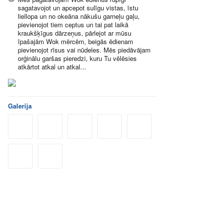
sagatavojot un apcepot sulīgu vistas, īstu
liellopa un no okeāna nākušu garneļu gaļu,
pievienojot tiem ceptus un tai pat laikā
kraukšķīgus dārzeņus, pārlejot ar mūsu
īpašajām Wok mērcēm, beigās ēdienam
pievienojot rīsus vai nūdeles. Mēs piedāvājam
orģinālu garšas pieredzi, kuru Tu vēlēsies
atkārtot atkal un atkal...
Galerija