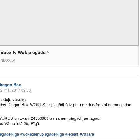
nbox.lv Wok piegāde
NBOX.LV
Dragon Box
2. mai 2017 09:03
edēļu veselīgi!
rdos Dragon Box WOKUS ar piegādi līdz pat namdurvīm vai darba galdam
 WOKUS un zvani 24556868 un saņem piegādi jau tagad!
s Vārnu ielā 20, Rīgā
iegādeRīgā
#wokēdienupiegādeRīgā
#ieteikt
#vasara