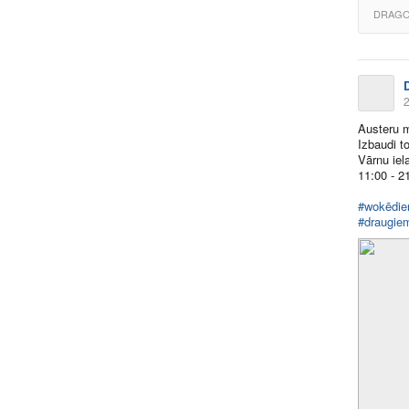
DRAGO
2
Austeru 
Izbaudi t
Vārnu iel
11:00 - 2
#wokēdie
#draugie