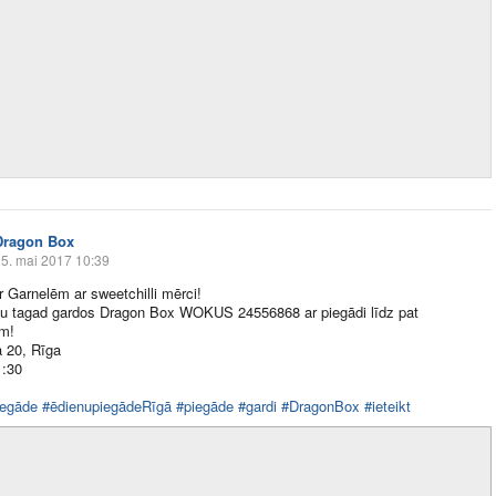
Dragon Box
5. mai 2017 10:39
ar Garnelēm ar sweetchilli mērci!
au tagad gardos Dragon Box WOKUS 24556868 ar piegādi līdz pat
m!
a 20, Rīga
1:30
iegāde
#ēdienupiegādeRīgā
#piegāde
#gardi
#DragonBox
#ieteikt