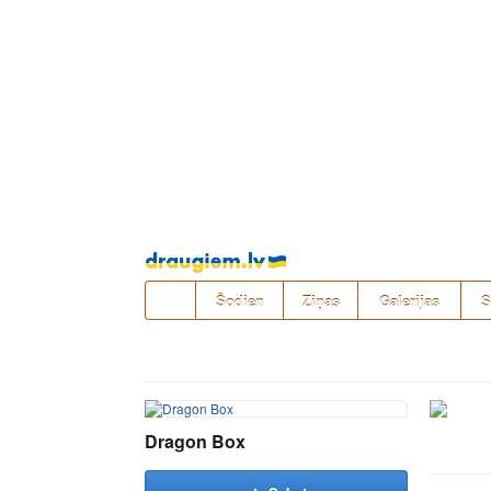
Pāriet
uz
saturu
Šodien
Ziņas
Galerijas
S
Dragon Box