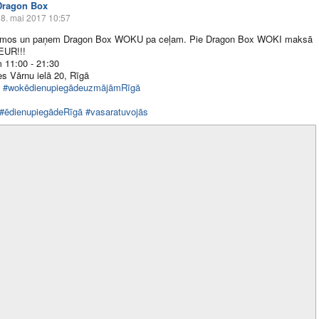
Dragon Box
8. mai 2017 10:57
emos un paņem Dragon Box WOKU pa ceļam. Pie Dragon Box WOKI maksā
5EUR!!!
 11:00 - 21:30
s Vārnu ielā 20, Rīgā
8
#wokēdienupiegādeuzmājāmRīgā
#ēdienupiegādeRīgā
#vasaratuvojās