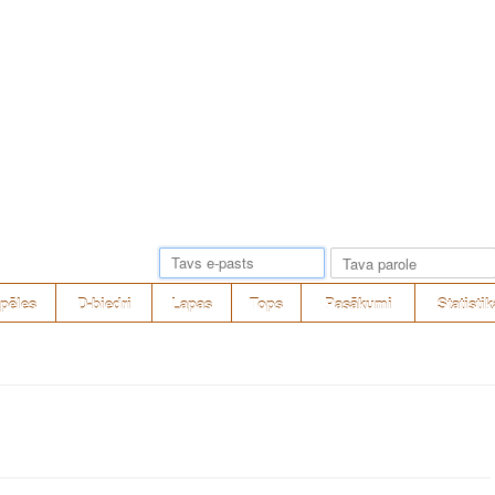
pēles
D-biedri
Lapas
Tops
Pasākumi
Statistik