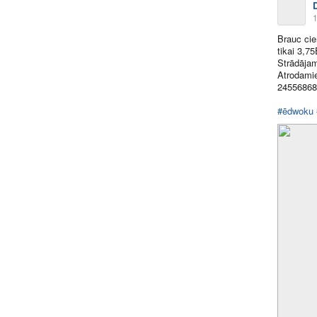
1
Brauc ci
tikai 3,7
Strādājam
Atrodamie
2455686
#ēdwoku