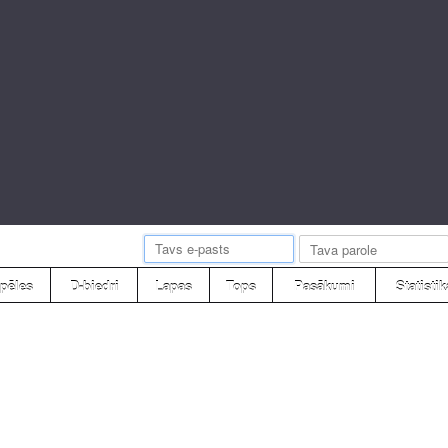
pēles
D-biedri
Lapas
Tops
Pasākumi
Statistik