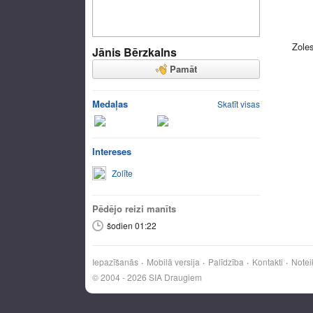
Zole
Jānis Bērzkalns
Pamāt
Medaļas
Skatīt visas
Intereses
Zolīte
Pēdējo reizi manīts
šodien 01:22
Iepazīšanās
Mobilā versija
Palīdzība
Kontakti
Notei
© 2004 - 2026 SIA Draugiem