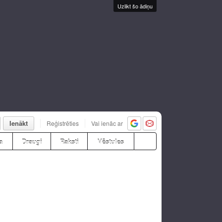
Uzlikt šo ādiņu
Ienākt
Reģistrēties
Vai ienāc ar
a
Draugi
Raksti
Vēstules