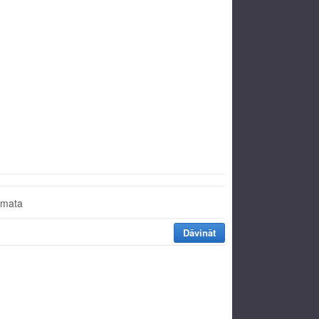
āmata
Dāvināt