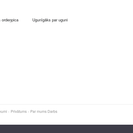
s ordeņpica
Ugunīgāks par uguni
kumi
Privātums
Par mums
Darbs