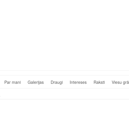
Par mani
Galerijas
Draugi
Intereses
Raksti
Viesu gr
s