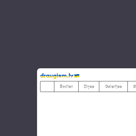
Pāriet
uz
saturu
Šodien
Ziņas
Galerijas
S