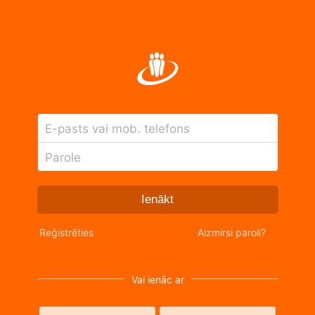
E-pasts vai mob. telefons
Parole
Ienākt
Reģistrēties
Aizmirsi paroli?
Vai ienāc ar