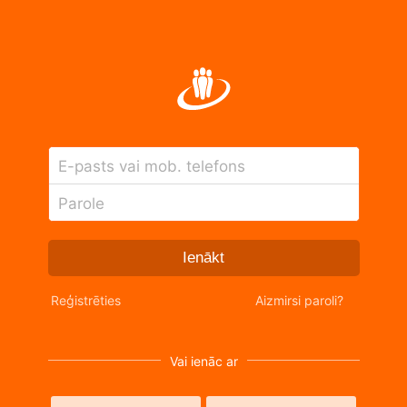
E-pasts vai mob. telefons
Parole
Ienākt
Reģistrēties
Aizmirsi paroli?
Vai ienāc ar