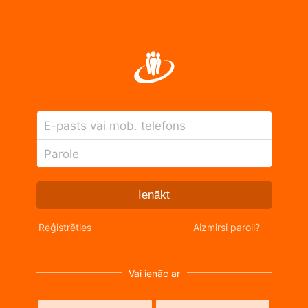
E-pasts vai mob. telefons
Parole
Ienākt
Reģistrēties
Aizmirsi paroli?
Vai ienāc ar