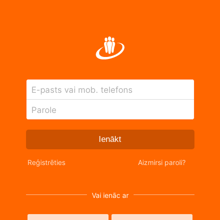
E-pasts vai mob. telefons
Parole
Ienākt
Reģistrēties
Aizmirsi paroli?
Vai ienāc ar