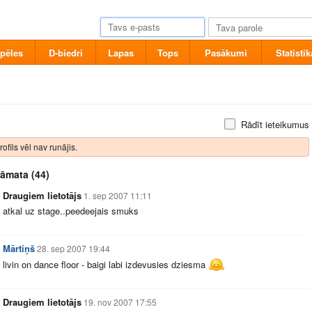
pēles
D-biedri
Lapas
Tops
Pasākumi
Statistik
Rādīt ieteikumus
rofils vēl nav runājis.
rāmata
(44)
Draugiem lietotājs
1. sep 2007 11:11
atkal uz stage..peedeejais smuks
Mārtiņš
28. sep 2007 19:44
livin on dance floor - baigi labi izdevusies dziesma
Draugiem lietotājs
19. nov 2007 17:55