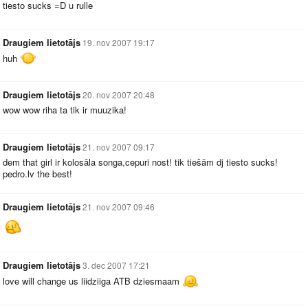
tiesto sucks =D u rulle
Draugiem lietotājs
19. nov 2007 19:17
huh
Draugiem lietotājs
20. nov 2007 20:48
wow wow riha ta tik ir muuzika!
Draugiem lietotājs
21. nov 2007 09:17
dem that girl ir kolosāla songa,cepuri nost! tik tiešām dj tiesto sucks!
pedro.lv
the best!
Draugiem lietotājs
21. nov 2007 09:46
Draugiem lietotājs
3. dec 2007 17:21
love will change us liidziiga ATB dziesmaam