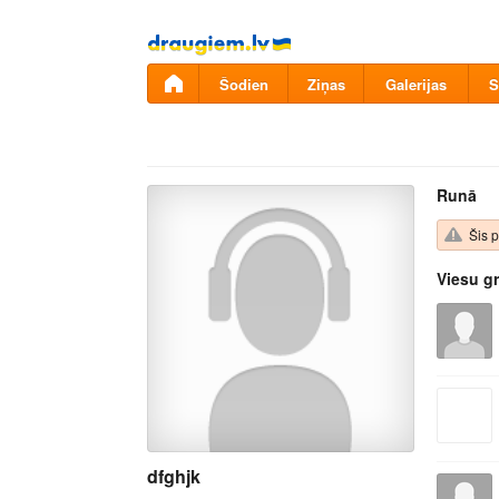
Pāriet
uz
saturu
Šodien
Ziņas
Galerijas
S
Runā
Šis p
Viesu g
dfghjk