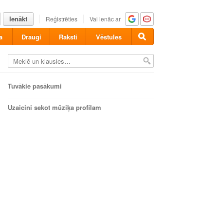
Ienākt
Reģistrēties
Vai ienāc ar
a
Draugi
Raksti
Vēstules
Tuvākie pasākumi
Uzaicini sekot mūziķa profilam