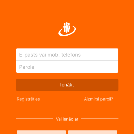
E-pasts vai mob. telefons
Parole
Ienākt
Reģistrēties
Aizmirsi paroli?
Vai ienāc ar