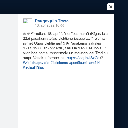
Daugavpils.Travel
13. apr 2022 10:06
🌼
🌱
Pirmdien, 18. aprīlī, Vienības namā (Rīgas iela
22a) pasākumā „Kas Lieldienu iešūpoja…”, aicinām
svinēt Otrās Lieldienas
🥰
🦋
Pasākums sāksies
plkst. 12.00 ar koncertu „Kas Lieldienu iešūpoja…”
Vienības nama koncertzālē un meistarklasi Tradīciju
mājā. Vairāk informācijas:
https://ieej.lv/lSxCd
#visitdaugavpils
#lieldienas
#pasākumi
#svētki
#aktualitātes
Ienākt
Reģistrēties
Vai ienāc ar
a
Draugi
Raksti
Vēstules
pilī