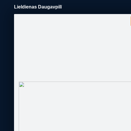
Lieldienas Daugavpilī
Pāriet
uz
saturu
Šodien
Ziņas
Galerijas
S
Daugavpils.Travel
Sekot