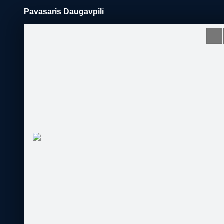
Pavasaris Daugavpilī
Pāriet
uz
saturu
Šodien
Ziņas
Galerijas
S
Daugavpils.Travel
Sekot