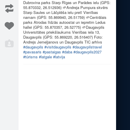
Dubrovina parks Starp Rīgas un Parādes ielu (GPS:
55.870332, 26.512936)
🌱
Andreja Pumpura skvērs
Starp Saules un Lāčplēša ielu pretī Vienības
namam (GPS: 55.869940, 26.51759)
🌱
Centrālais
parks Atrodas līdzās autoostai un iepretim Ledus
hallei (GPS: 55.870357, 26.52775)
🌱
Daugavpils
Universitātes priekšlaukums Vienības iela 13,
Daugavpils (GPS: 55.869220, 26.516407) Foto:
Andrejs Jemeļjanovs un Daugavpils TIC arhīvs
īt pavas…
💛
Dodies baudīt pavas…
#daugavpils
#visitdaugavpils
#daugavpilstravel
#pavasaris
#pastaigas
#daba
#daugavpils2027
#tūrisms
#latgale
#latvija