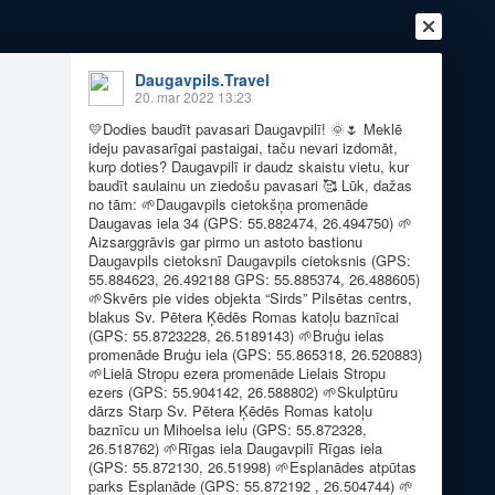
Daugavpils.Travel
20. mar 2022 13:23
💛
Dodies baudīt pavasari Daugavpilī!
🌞
🌷
Meklē
ideju pavasarīgai pastaigai, taču nevari izdomāt,
kurp doties? Daugavpilī ir daudz skaistu vietu, kur
baudīt saulainu un ziedošu pavasari
🥰
Lūk, dažas
no tām:
🌱
Daugavpils cietokšņa promenāde
Daugavas iela 34 (GPS: 55.882474, 26.494750)
🌱
Aizsarggrāvis gar pirmo un astoto bastionu
Daugavpils cietoksnī Daugavpils cietoksnis (GPS:
Ienākt
Reģistrēties
Vai ienāc ar
55.884623, 26.492188 GPS: 55.885374, 26.488605)
🌱
Skvērs pie vides objekta “Sirds” Pilsētas centrs,
a
Draugi
Raksti
Vēstules
blakus Sv. Pētera Ķēdēs Romas katoļu baznīcai
(GPS: 55.8723228, 26.5189143)
🌱
Bruģu ielas
promenāde Bruģu iela (GPS: 55.865318, 26.520883)
🌱
Lielā Stropu ezera promenāde Lielais Stropu
pilī
ezers (GPS: 55.904142, 26.588802)
🌱
Skulptūru
dārzs Starp Sv. Pētera Ķēdēs Romas katoļu
baznīcu un Mihoelsa ielu (GPS: 55.872328,
26.518762)
🌱
Rīgas iela Daugavpilī Rīgas iela
(GPS: 55.872130, 26.51998)
🌱
Esplanādes atpūtas
parks Esplanāde (GPS: 55.872192 , 26.504744)
🌱