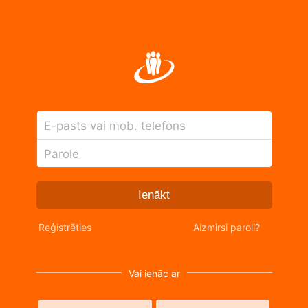
E-pasts vai mob. telefons
Parole
Ienākt
Reģistrēties
Aizmirsi paroli?
Vai ienāc ar