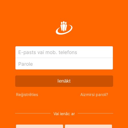
E-pasts vai mob. telefons
Parole
Ienākt
Reģistrēties
Aizmirsi paroli?
Vai ienāc ar