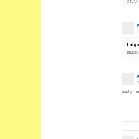
CELAM
1
Latgo
BILESU
3
apstiprin