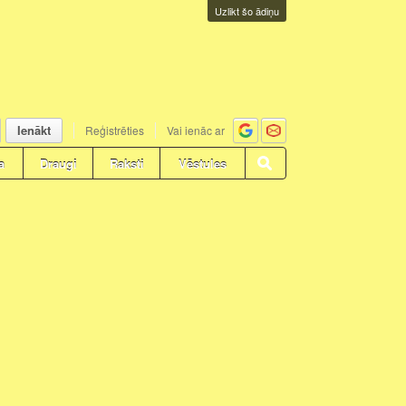
Uzlikt šo ādiņu
Ienākt
Reģistrēties
Vai ienāc ar
a
Draugi
Raksti
Vēstules