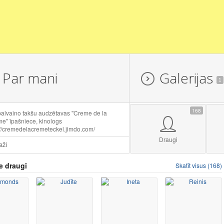
Par mani
Galerijas
1
168
alvaino takšu audzētavas ''Creme de la
e'' īpašniece, kinologs
://cremedelacremeteckel.jimdo.com/
Draugi
aži
e draugi
Skatīt visus (168)