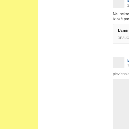
2
Nē, nekas
izlozē pa
Uzmin
DRAUG
1
pievienoja