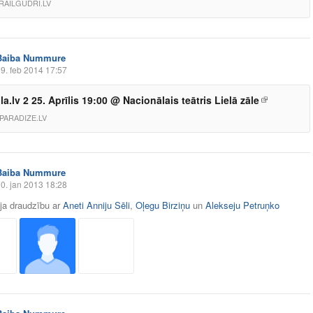
RAILGUDRI.LV
Baiba Nummure
9. feb 2014 17:57
la.lv 2 25. Aprīlis 19:00 @ Nacionālais teātris Lielā zāle
PARADIZE.LV
Baiba Nummure
0. jan 2013 18:28
āja draudzību ar
Aneti Anniju Sēli
,
Oļegu Birziņu
un
Alekseju Petruņko