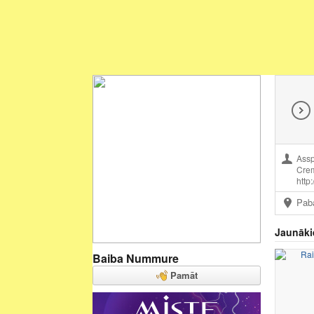
Assp
Crem
http
Pab
Jaunāki
Baiba Nummure
Pamāt