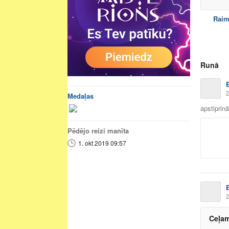
Rai
Runā
2
Medaļas
apstiprin
Pēdējo reizi manīta
1. okt 2019 09:57
2
Ceļam