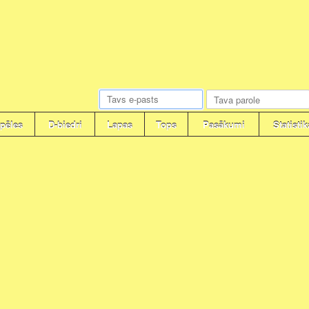
pēles
D-biedri
Lapas
Tops
Pasākumi
Statistik