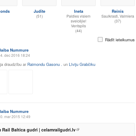
monds
Judīte
Ineta
Reinis
(51)
Paldies visiem
Saulkrasti, Valmiera
sveicējie!
(37)
Ventspils
(44)
Rādīt ieteikumus
Baiba Nummure
4. dec 2016 18:24
āja draudzību ar
Raimondu Gasonu .
un
Līviju Grabčiku
Baiba Nummure
0. mar 2015 12:49
 Rail Baltica gudri | celamrailgudri.lv