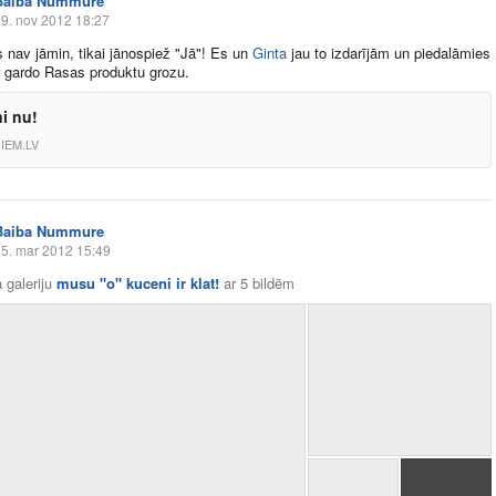
Baiba Nummure
9. nov 2012 18:27
 nav jāmin, tikai jānospiež "Jā"! Es un
Ginta
jau to izdarījām un piedalāmies
r gardo Rasas produktu grozu.
i nu!
IEM.LV
Baiba Nummure
5. mar 2012 15:49
 galeriju
musu ''o'' kuceni ir klat!
ar
5 bildēm