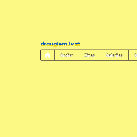
Pāriet
uz
saturu
Šodien
Ziņas
Galerijas
S