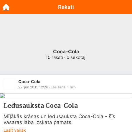
Raksti
Coca-Cola
10
raksti ·
0
sekotāji
Coca-Cola
22. jūn 2015 12:26
· Lasīšanai
1
min
Ledusauksta Coca-Cola
Mīļākās krāsas un ledusauksta Coca-Cola - šīs 
vasaras laba izskata pamats.
Lasīt vairāk