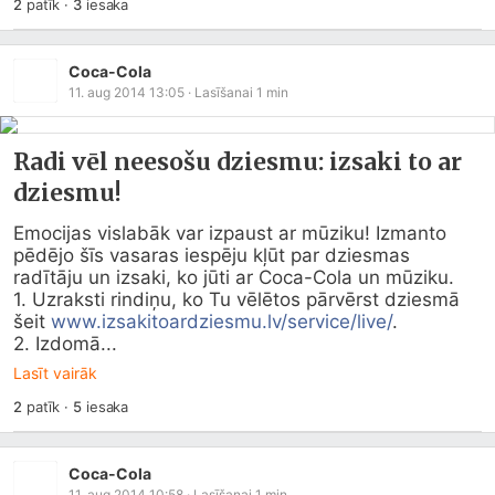
2
patīk
·
3
iesaka
Coca-Cola
11. aug 2014 13:05
· Lasīšanai
1
min
Radi vēl neesošu dziesmu: izsaki to ar
dziesmu!
Emocijas vislabāk var izpaust ar mūziku! Izmanto 
pēdējo šīs vasaras iespēju kļūt par dziesmas 
radītāju un izsaki, ko jūti ar Coca-Cola un mūziku.

1. Uzraksti rindiņu, ko Tu vēlētos pārvērst dziesmā 
šeit 
www.izsakitoardziesmu.lv/service/live/
.

2. Izdomā...
Lasīt vairāk
2
patīk
·
5
iesaka
Coca-Cola
11. aug 2014 10:58
· Lasīšanai
1
min