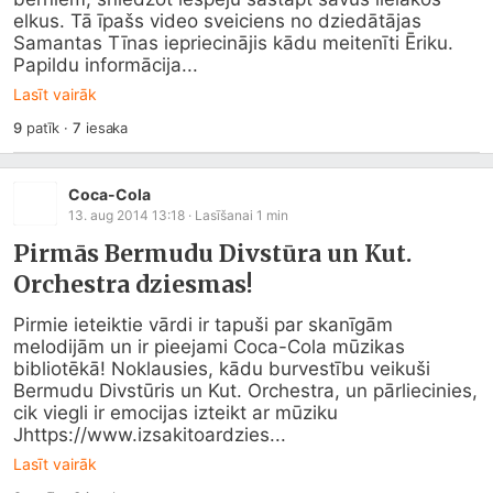
elkus. Tā īpašs video sveiciens no dziedātājas 
Samantas Tīnas iepriecinājis kādu meitenīti Ēriku.

Papildu informācija...
Lasīt vairāk
9
patīk
·
7
iesaka
Coca-Cola
13. aug 2014 13:18
· Lasīšanai
1
min
Pirmās Bermudu Divstūra un Kut.
Orchestra dziesmas!
Pirmie ieteiktie vārdi ir tapuši par skanīgām 
melodijām un ir pieejami Coca-Cola mūzikas 
bibliotēkā! Noklausies, kādu burvestību veikuši 
Bermudu Divstūris un Kut. Orchestra, un pārliecinies, 
cik viegli ir emocijas izteikt ar mūziku 
Jhttps://www.izsakitoardzies...
Lasīt vairāk