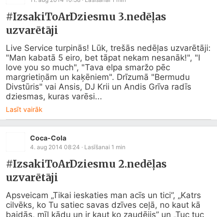
#IzsakiToArDziesmu 3.nedēļas
uzvarētāji
Live Service turpinās! Lūk, trešās nedēļas uzvarētāji: 
"Man kabatā 5 eiro, bet tāpat nekam nesanāk!", "I 
love you so much", "Tava elpa smaržo pēc 
margrietiņām un kaķēniem". Drīzumā "Bermudu 
Divstūris" vai Ansis, DJ Krii un Andis Grīva radīs 
dziesmas, kuras varēsi...
Lasīt vairāk
Coca-Cola
4. aug 2014 08:24
· Lasīšanai
1
min
#IzsakiToArDziesmu 2.nedēļas
uzvarētāji
Apsveicam „Tikai ieskaties man acīs un tici”, „Katrs 
cilvēks, ko Tu satiec savas dzīves ceļā, no kaut kā 
baidās, mīl kādu un ir kaut ko zaudējis” un „Tuc tuc 