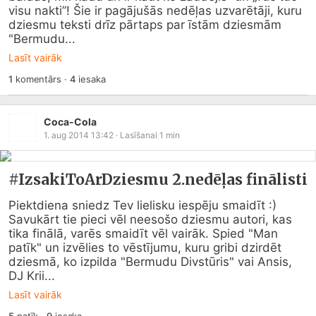
visu nakti”! Šie ir pagājušās nedēļas uzvarētāji, kuru 
dziesmu teksti drīz pārtaps par īstām dziesmām 
"Bermudu...
Lasīt vairāk
1
komentārs
·
4
iesaka
Coca-Cola
1. aug 2014 13:42
· Lasīšanai
1
min
#IzsakiToArDziesmu 2.nedēļas finālisti
Piektdiena sniedz Tev lielisku iespēju smaidīt :)  
Savukārt tie pieci vēl neesošo dziesmu autori, kas 
tika finālā, varēs smaidīt vēl vairāk. Spied "Man 
patīk" un izvēlies to vēstījumu, kuru gribi dzirdēt 
dziesmā, ko izpilda "Bermudu Divstūris" vai Ansis, 
DJ Krii...
Lasīt vairāk