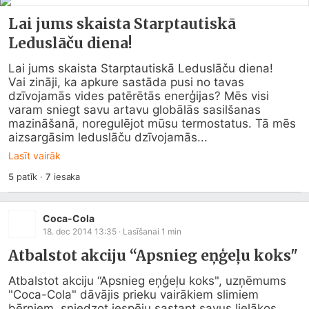
Lai jums skaista Starptautiskā
Leduslāču diena!
Lai jums skaista Starptautiskā Leduslāču diena!

Vai zināji, ka apkure sastāda pusi no tavas 
dzīvojamās vides patērētās enerģijas? Mēs visi 
varam sniegt savu artavu globālās sasilšanas 
mazināšanā, noregulējot mūsu termostatus. Tā mēs 
aizsargāsim leduslāču dzīvojamās...
Lasīt vairāk
5
patīk
·
7
iesaka
Coca-Cola
18. dec 2014 13:35
· Lasīšanai
1
min
Atbalstot akciju “Apsnieg eņģeļu koks"
Atbalstot akciju “Apsnieg eņģeļu koks", uzņēmums 
"Coca-Cola" dāvājis prieku vairākiem slimiem 
bērniem, sniedzot iespēju sastapt savus lielākos 