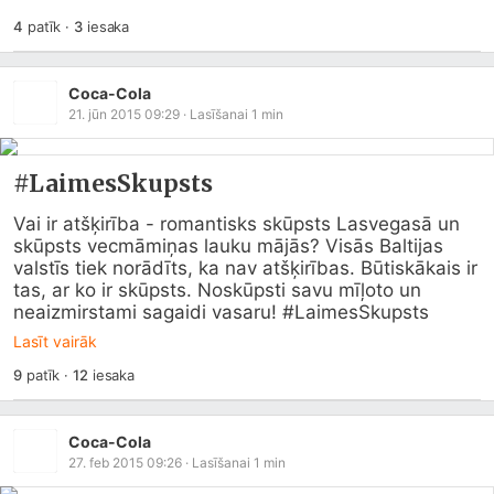
4
patīk
·
3
iesaka
Coca-Cola
21. jūn 2015 09:29
· Lasīšanai
1
min
#LaimesSkupsts
Vai ir atšķirība - romantisks skūpsts Lasvegasā un 
skūpsts vecmāmiņas lauku mājās? Visās Baltijas 
valstīs tiek norādīts, ka nav atšķirības. Būtiskākais ir 
tas, ar ko ir skūpsts. Noskūpsti savu mīļoto un 
neaizmirstami sagaidi vasaru! #LaimesSkupsts
Lasīt vairāk
9
patīk
·
12
iesaka
Coca-Cola
27. feb 2015 09:26
· Lasīšanai
1
min