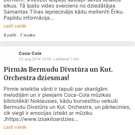
elkus. Tā īpašs video sveiciens no dziedātājas 
Samantas Tīnas iepriecinājis kādu meitenīti Ēriku.

Papildu informācija...
Lasīt vairāk
9
patīk
·
7
iesaka
Coca-Cola
13. aug 2014 13:18
· Lasīšanai
1
min
Pirmās Bermudu Divstūra un Kut.
Orchestra dziesmas!
Pirmie ieteiktie vārdi ir tapuši par skanīgām 
melodijām un ir pieejami Coca-Cola mūzikas 
bibliotēkā! Noklausies, kādu burvestību veikuši 
Bermudu Divstūris un Kut. Orchestra, un pārliecinies, 
cik viegli ir emocijas izteikt ar mūziku 
Jhttps://www.izsakitoardzies...
Lasīt vairāk