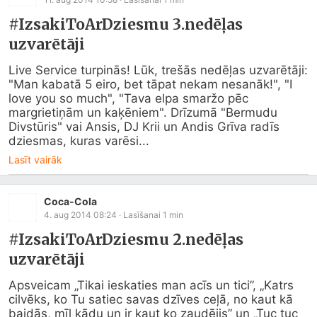
#IzsakiToArDziesmu 3.nedēļas
uzvarētāji
Live Service turpinās! Lūk, trešās nedēļas uzvarētāji: 
"Man kabatā 5 eiro, bet tāpat nekam nesanāk!", "I 
love you so much", "Tava elpa smaržo pēc 
margrietiņām un kaķēniem". Drīzumā "Bermudu 
Divstūris" vai Ansis, DJ Krii un Andis Grīva radīs 
dziesmas, kuras varēsi...
Lasīt vairāk
Coca-Cola
4. aug 2014 08:24
· Lasīšanai
1
min
#IzsakiToArDziesmu 2.nedēļas
uzvarētāji
Apsveicam „Tikai ieskaties man acīs un tici”, „Katrs 
cilvēks, ko Tu satiec savas dzīves ceļā, no kaut kā 
baidās, mīl kādu un ir kaut ko zaudējis” un „Tuc tuc 