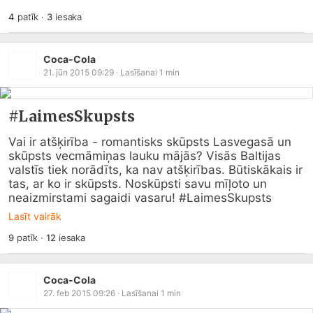
4
patīk
·
3
iesaka
Coca-Cola
21. jūn 2015 09:29
· Lasīšanai
1
min
#LaimesSkupsts
Vai ir atšķirība - romantisks skūpsts Lasvegasā un 
skūpsts vecmāmiņas lauku mājās? Visās Baltijas 
valstīs tiek norādīts, ka nav atšķirības. Būtiskākais ir 
tas, ar ko ir skūpsts. Noskūpsti savu mīļoto un 
neaizmirstami sagaidi vasaru! #LaimesSkupsts
Lasīt vairāk
9
patīk
·
12
iesaka
Coca-Cola
27. feb 2015 09:26
· Lasīšanai
1
min