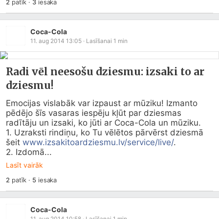
2
patīk
·
3
iesaka
Coca-Cola
11. aug 2014 13:05
· Lasīšanai
1
min
Radi vēl neesošu dziesmu: izsaki to ar
dziesmu!
Emocijas vislabāk var izpaust ar mūziku! Izmanto 
pēdējo šīs vasaras iespēju kļūt par dziesmas 
radītāju un izsaki, ko jūti ar Coca-Cola un mūziku.

1. Uzraksti rindiņu, ko Tu vēlētos pārvērst dziesmā 
šeit 
www.izsakitoardziesmu.lv/service/live/
.

2. Izdomā...
Lasīt vairāk
2
patīk
·
5
iesaka
Coca-Cola
11. aug 2014 10:58
· Lasīšanai
1
min