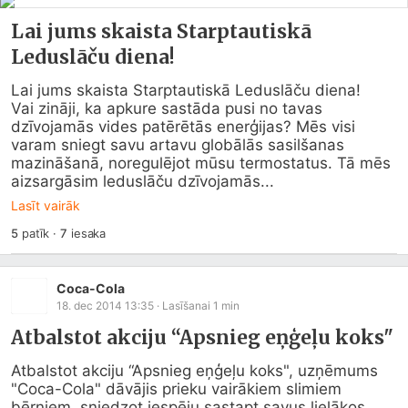
Lai jums skaista Starptautiskā
Leduslāču diena!
Lai jums skaista Starptautiskā Leduslāču diena!

Vai zināji, ka apkure sastāda pusi no tavas 
dzīvojamās vides patērētās enerģijas? Mēs visi 
varam sniegt savu artavu globālās sasilšanas 
mazināšanā, noregulējot mūsu termostatus. Tā mēs 
aizsargāsim leduslāču dzīvojamās...
Lasīt vairāk
5
patīk
·
7
iesaka
Coca-Cola
18. dec 2014 13:35
· Lasīšanai
1
min
Atbalstot akciju “Apsnieg eņģeļu koks"
Atbalstot akciju “Apsnieg eņģeļu koks", uzņēmums 
"Coca-Cola" dāvājis prieku vairākiem slimiem 
bērniem, sniedzot iespēju sastapt savus lielākos 