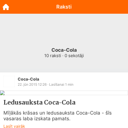
Raksti
Coca-Cola
10
raksti ·
0
sekotāji
Coca-Cola
22. jūn 2015 12:26
· Lasīšanai
1
min
Ledusauksta Coca-Cola
Mīļākās krāsas un ledusauksta Coca-Cola - šīs 
vasaras laba izskata pamats.
Lasīt vairāk