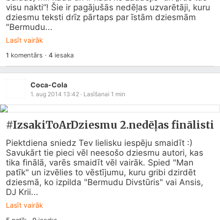
visu nakti”! Šie ir pagājušās nedēļas uzvarētāji, kuru 
dziesmu teksti drīz pārtaps par īstām dziesmām 
"Bermudu...
Lasīt vairāk
1
komentārs
·
4
iesaka
Coca-Cola
1. aug 2014 13:42
· Lasīšanai
1
min
#IzsakiToArDziesmu 2.nedēļas finālisti
Piektdiena sniedz Tev lielisku iespēju smaidīt :)  
Savukārt tie pieci vēl neesošo dziesmu autori, kas 
tika finālā, varēs smaidīt vēl vairāk. Spied "Man 
patīk" un izvēlies to vēstījumu, kuru gribi dzirdēt 
dziesmā, ko izpilda "Bermudu Divstūris" vai Ansis, 
DJ Krii...
Lasīt vairāk