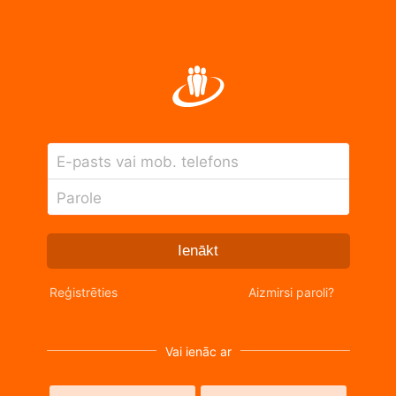
E-pasts vai mob. telefons
Parole
Ienākt
Reģistrēties
Aizmirsi paroli?
Vai ienāc ar