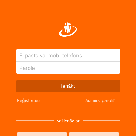
E-pasts vai mob. telefons
Parole
Ienākt
Reģistrēties
Aizmirsi paroli?
Vai ienāc ar