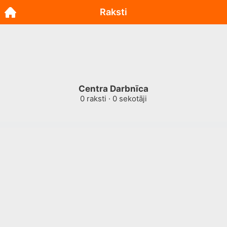
Raksti
Centra Darbnīca
0
raksti ·
0
sekotāji