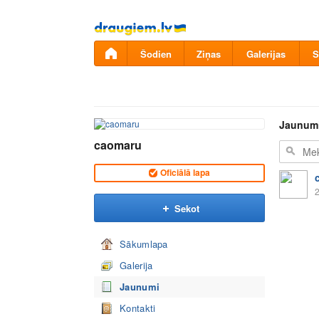
Pāriet
uz
saturu
Šodien
Ziņas
Galerijas
S
Jaunum
caomaru
Oficiālā lapa
2
Sekot
Sākumlapa
Galerija
Jaunumi
Kontakti