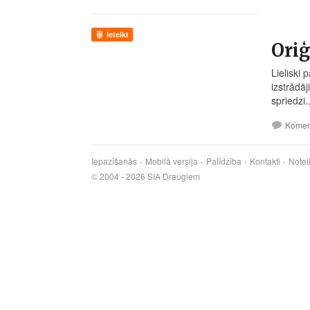
Ieteikt
Oriģ
Lieliski 
izstrādā
spriedzi..
Komen
Iepazīšanās
Mobilā versija
Palīdzība
Kontakti
Notei
© 2004 - 2026 SIA Draugiem