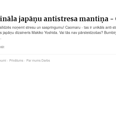
ināla japāņu antistresa mantiņa 
palīdzēs noņemt stresu un saspringumu! Caomaru - tas ir unikāls anti-stre
jis japāņu dizaineris Makiko Yoshida. Vai tās nav pārsteidzošas? Bumb
.
tēt
kumi
Privātums
Par mums
Darbs