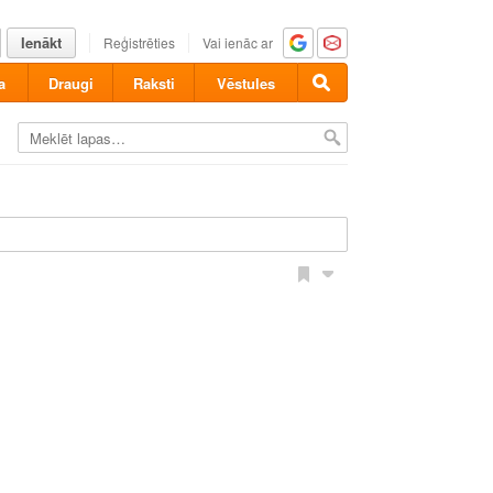
Ienākt
Reģistrēties
Vai ienāc ar
a
Draugi
Raksti
Vēstules