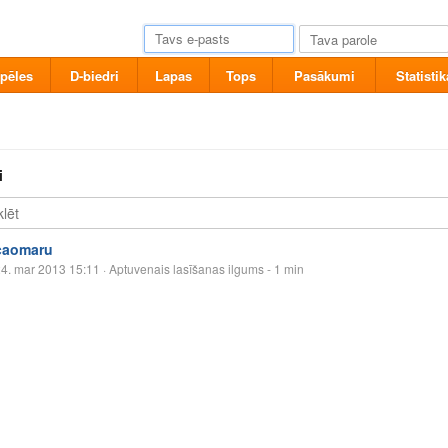
pēles
D-biedri
Lapas
Tops
Pasākumi
Statistik
i
caomaru
4. mar 2013 15:11
· Aptuvenais lasīšanas ilgums - 1 min