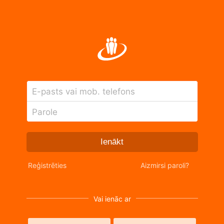
E-pasts vai mob. telefons
Parole
Ienākt
Reģistrēties
Aizmirsi paroli?
Vai ienāc ar