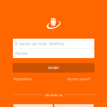
E-pasts vai mob. telefons
Parole
Ienākt
Reģistrēties
Aizmirsi paroli?
Vai ienāc ar