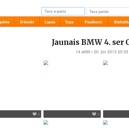
pēles
D-biedri
Lapas
Tops
Pasākumi
Statistik
Jaunais BMW 4. ser
14 attēli • 20. jūn 2013 20:33
2
2