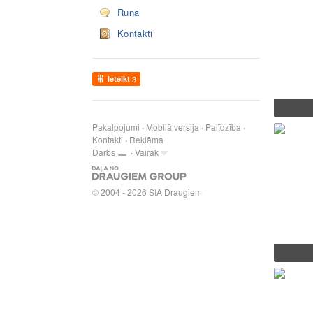
Runā
Kontakti
Ieteikt
3
Pakalpojumi
Mobilā versija
Palīdzība
Kontakti
Reklāma
Darbs
Vairāk
© 2004 - 2026 SIA Draugiem