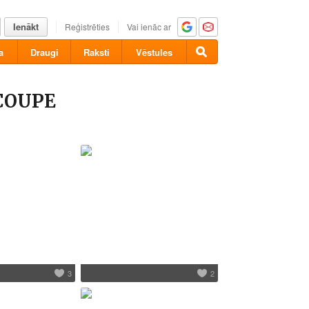
Ienākt
Reģistrēties
Vai ienāc ar
a
Draugi
Raksti
Vēstules
 COUPE
3
2