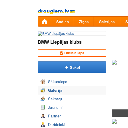
Pāriet
uz
saturu
Šodien
Ziņas
Galerijas
S
BMW Liepājas klubs
Oficiālā lapa
Sekot
Sākumlapa
Galerija
Sekotāji
Jaunumi
Partneri
Darbinieki