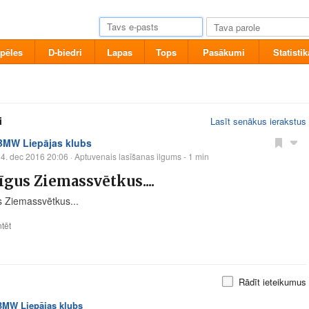
pēles
D-biedri
Lapas
Tops
Pasākumi
Statistik
i
Lasīt senākus ierakstus
BMW Liepājas klubs
4. dec 2016 20:06
· Aptuvenais lasīšanas ilgums - 1 min
īgus Ziemassvētkus....
s Ziemassvētkus...
tēt
Rādīt ieteikumus
BMW Liepājas klubs