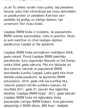
Ja arī Tu vēlies nonākt mūsu pulkā, tad piesakies
forumā, seko līdzi informācijai par mūsu aktivitātēm
un pasākumiem un piedalies! Kad būsi sevi
parādījis kā godīgu un kārtīgu darboni, tad
uzņemsim Tevi mūsu klubā.
Liepājas BMW klubs ir izveidots, lai popularizētu
BMW markas automobiļus, celtu to prestižu, rīkotu
ar auto saistītus un citus kopīgus atpūtas
pasākumus Liepājā un tās apkārtnē.
Liepājas BMW kluba pirmsākumi meklējami 2008.
gada vasarā. Pirmā Liepājas BMW piekritēju
pulcēšanās, kuru organizēja Absurds un 3rd Series,
notika 2009. gada sākumā. Pēc šīs tikšanās arī
tika nolemts veicināt un popularizēt BMW
domubiedru kustību Liepājā. Laika gaitā tika rīkoti
dažāda veida pasākumi, lai apvienotu BMW
entuziastus. 2010. gada vidū šai kustībai tika
nolemts piešķirt oficiālu juridisko statusu, kā
rezultātā 2011. gada 31. janvārī tika reģistrēta
biedrība “Liepājas BMW klubs”. 2011. gada februārī
Liepājas BMW klubs kā reģionālais klubs
pievienojās Latvijas BMW klubam, kura galvenais
atbalstītājs ir BMW dīleris „BM Auto”, tādējādi