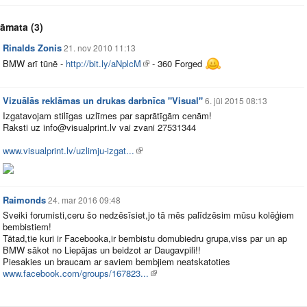
rāmata
(3)
Rinalds Zonis
21. nov 2010 11:13
BMW arī tūnē -
http://bit.ly/aNplcM
- 360 Forged
Vizuālās reklāmas un drukas darbnīca "Visual"
6. jūl 2015 08:13
Izgatavojam stilīgas uzlīmes par saprātīgām cenām!
Raksti uz info@
visualprint.lv
vai zvani 27531344
www.visualprint.lv/uzlimju-izgat...
Raimonds
24. mar 2016 09:48
Sveiki forumisti,ceru šo nedzēsīsiet,jo tā mēs palīdzēsim mūsu kolēģiem
bembistiem!
Tātad,tie kuri ir Facebooka,ir bembistu domubiedru grupa,viss par un ap
BMW sākot no Liepājas un beidzot ar Daugavpili!!
Piesakies un braucam ar saviem bembjiem neatskatoties
www.facebook.com/groups/167823...