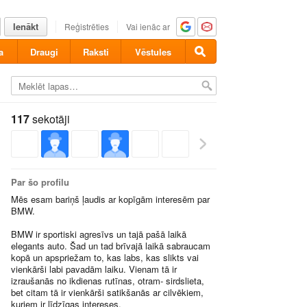
Ienākt
Reģistrēties
Vai ienāc ar
a
Draugi
Raksti
Vēstules
117
sekotāji
Par šo profilu
Mēs esam bariņš ļaudis ar kopīgām interesēm par
BMW.
BMW ir sportiski agresīvs un tajā pašā laikā
elegants auto. Šad un tad brīvajā laikā sabraucam
kopā un apspriežam to, kas labs, kas slikts vai
vienkārši labi pavadām laiku. Vienam tā ir
izraušanās no ikdienas rutīnas, otram- sirdslieta,
bet citam tā ir vienkārši satikšanās ar cilvēkiem,
kuriem ir līdzīgas intereses.