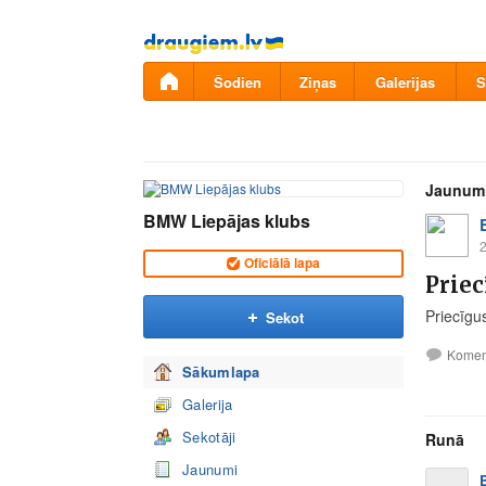
Pāriet
uz
saturu
Šodien
Ziņas
Galerijas
S
Jaunum
BMW Liepājas klubs
2
Oficiālā lapa
Priec
Priecīgu
Sekot
Komen
Sākumlapa
Galerija
Sekotāji
Runā
Jaunumi