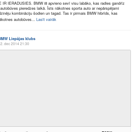
IR IERADUSIES. BMW i8 apvieno sevī visu labāko, kas radies gandrīz
autobūves pieredzes laikā. Īsts nākotnes sporta auto ar nepārspējami
dzinēju kombināciju šodien un tagad. Tas ir pirmais BMW hibrīds, kas
ākotnes autobūves...
Lasīt vairāk
BMW Liepājas klubs
2. dec 2014 21:30