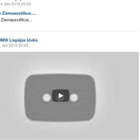
4. dec 2016 20:06
s Ziemassvētkus....
 Ziemassvētkus...
BMW Liepājas klubs
. apr 2016 20:46