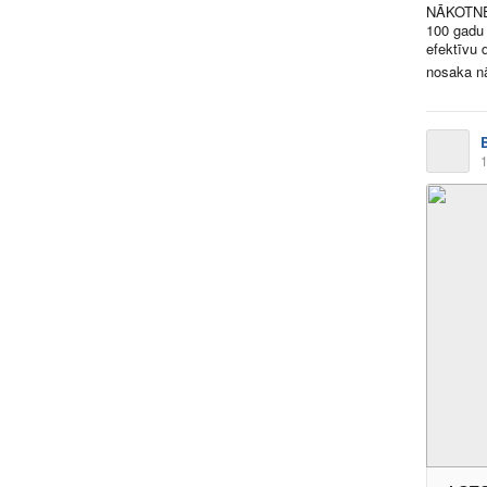
NĀKOTNE 
100 gadu 
efektīvu 
nosaka n
1