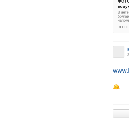
ФОТО
нову
В инте
болгар
напом
DELFI.
2
www.b