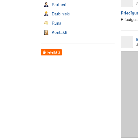
2
Partneri
Priecīgu
Darbinieki
Priecīgus
Runā
Kontakti
4
Ieteikt
3