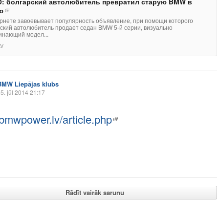
: болгарский автолюбитель превратил старую BMW в
ю
рнете завоевывает популярность объявление, при помощи которого
ский автолюбитель продает седан BMW 5-й серии, визуально
инающий модел...
LV
BMW Liepājas klubs
5. jūl 2014 21:17
mwpower.lv/article.php
Rādīt vairāk sarunu