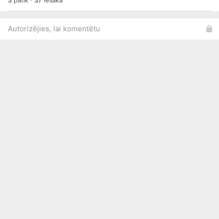
3
patīk
·
37
iesaka
Autorizējies, lai komentētu