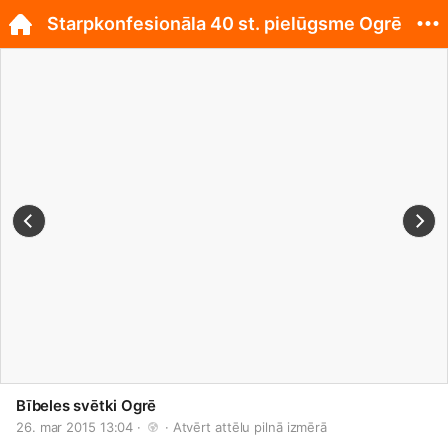
Starpkonfesionāla 40 st. pielūgsme Ogrē
Bībeles svētki Ogrē
26. mar 2015 13:04 · 
 · 
Atvērt attēlu pilnā izmērā