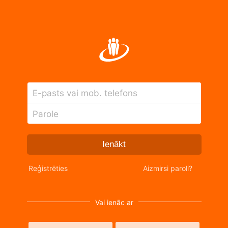
E-pasts vai mob. telefons
Parole
Ienākt
Reģistrēties
Aizmirsi paroli?
Vai ienāc ar