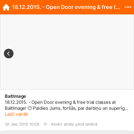
18.12.2015. - Open Door evening & free trial class
BaltImage
18.12.2015. - Open Door evening & free trial classes at
BaltImage!
🙂
Paldies Jums, foršās, par darbiņu un superīgu
vakaru kopā!!
Lasīt vairāk
😉
Mēs takš esam vienkārši superīgas!! Hihi!!
19. dec 2015 10:09 · 
 · 
Atvērt attēlu pilnā izmērā