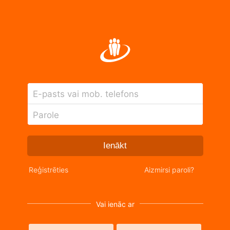
E-pasts vai mob. telefons
Parole
Ienākt
Reģistrēties
Aizmirsi paroli?
Vai ienāc ar