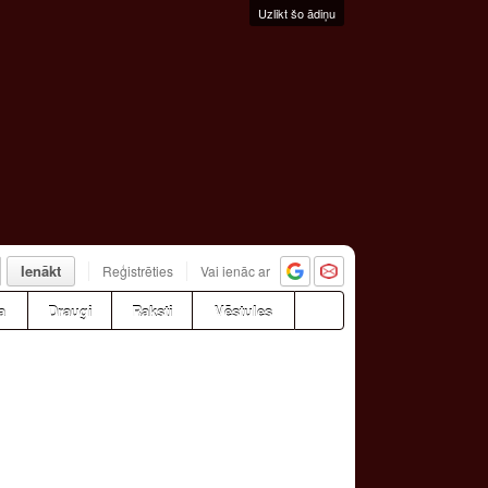
Uzlikt šo ādiņu
Ienākt
Reģistrēties
Vai ienāc ar
a
Draugi
Raksti
Vēstules