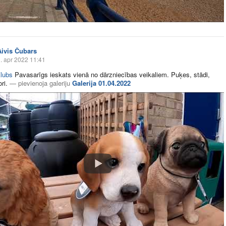
Aivis Čubars
. apr 2022 11:41
lubs
Pavasarīgs ieskats vienā no dārzniecības veikaliem. Puķes, stādi,
ri.
—
pievienoja galeriju
Galerija 01.04.2022