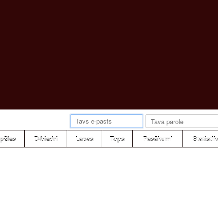
pēles
D-biedri
Lapas
Tops
Pasākumi
Statistik