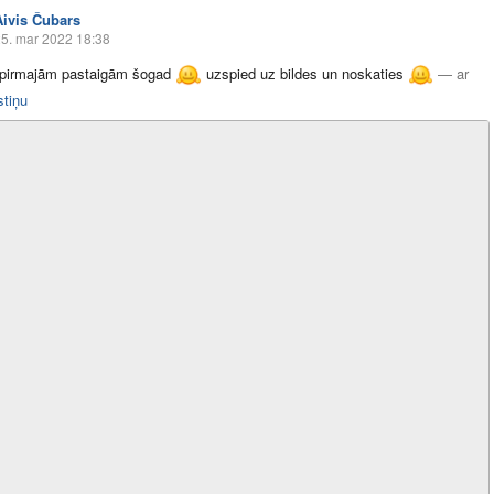
Aivis Čubars
5. mar 2022 18:38
 pirmajām pastaigām šogad
uzspied uz bildes un noskaties
—
ar
stiņu