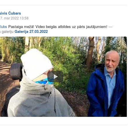
Aivis Čubars
7. mar 2022 13:58
lubs
Pastaiga mežā! Video beigās atbildes uz pāris jautājumiem!
—
 galeriju
Galerija 27.03.2022