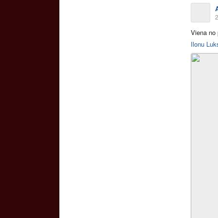
2
Viena no
Ilonu Luk