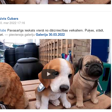
Aivis Čubars
0. mar 2022 17:16
lubs
Pavasarīgs ieskats vienā no dārzniecības veikaliem. Puķes, stādi,
ri.
—
pievienoja galeriju
Galerija 30.03.2022