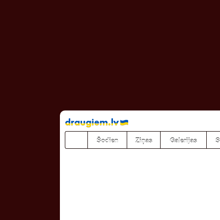
Pāriet
uz
saturu
Šodien
Ziņas
Galerijas
S