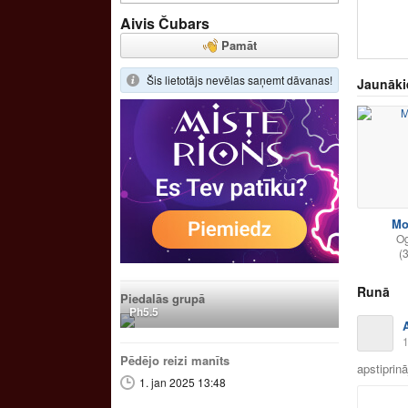
Aivis Čubars
Pamāt
Šis lietotājs nevēlas saņemt dāvanas!
Jaunāki
Mo
O
(
Runā
Piedalās grupā
Ph5.5
1
Pēdējo reizi manīts
apstiprin
1. jan 2025 13:48