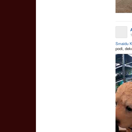
1
Smaidu K
podi, deko