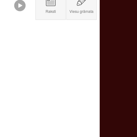
Raksti
Viesu grāmata