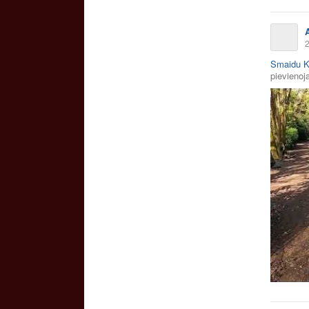
2
Smaidu K
pievienoja