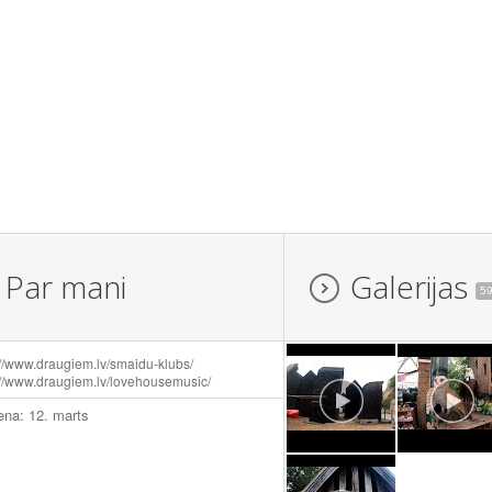
Par mani
Galerijas
5
://www.draugiem.lv/smaidu-klubs/
://www.draugiem.lv/lovehousemusic/
ena: 12. marts