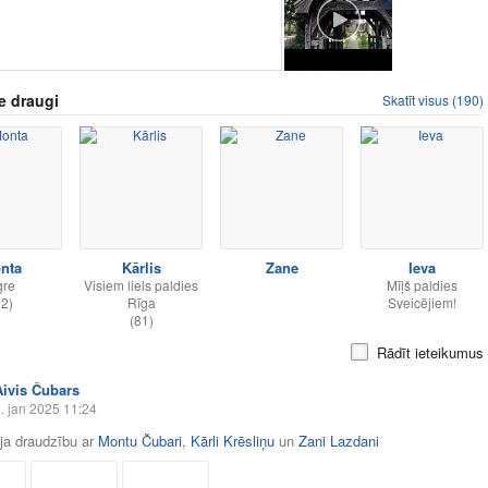
e draugi
Skatīt visus (190)
nta
Kārlis
Zane
Ieva
gre
Visiem liels paldies
Mīļš paldies
32)
Rīga
Sveicējiem!
(81)
Rādīt ieteikumus
Aivis Čubars
. jan 2025 11:24
āja draudzību ar
Montu Čubari
,
Kārli Krēsliņu
un
Zani Lazdani