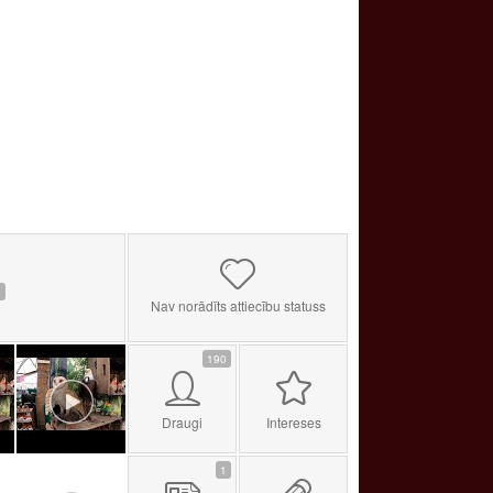
9
Nav norādīts attiecību statuss
190
Draugi
Intereses
1