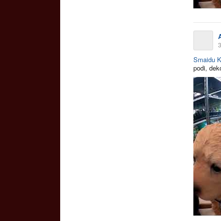
3
Smaidu K
podi, deko