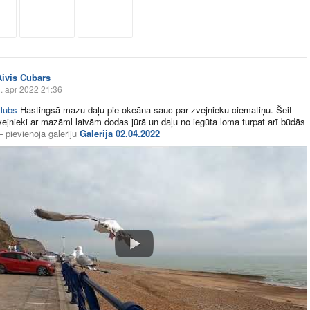
Aivis Čubars
. apr 2022 21:36
lubs
Hastingsā mazu daļu pie okeāna sauc par zvejnieku ciematiņu. Šeit
zvejnieki ar mazāml laivām dodas jūrā un daļu no iegūta loma turpat arī būdās
—
pievienoja galeriju
Galerija 02.04.2022